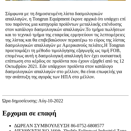
Σύμφωνα με τη δημοσιευμένη λίστα δασμολογικών
απαλλαγών, η Tongrun Equipment έκρινε αρχικά ότι υπάρχει επί
του παρόντος μια κατηγορία προϊόντων μεταλλικής επένδυσης
στον κατάλογο δασμολογικών απαλλαγών.Το τμήμα πωλήσεων
και το τεχνικό τμήμα της εταιρείας ερμηνεύουν τις λεπτομέρειες
της λίστας και θα επιβεβαιώσουν περαιτέρω το εύρος της λίστας
δασμολογικών απαλλαγών με Αμερικανούς πελάτες.Η Tongrun
προετοιμάζει τη μέθοδο τιμολόγησης εξαγωγής ως τιμή FOB,
επομένως αυτή η δασμολογική απαλλαγή δεν έχει ουσιαστική
επίπτωση στο κέρδος σε προϊόντα που έχουν εξαχθεί από τις 12
Οκτωβρίου 2021. Εάν υπάρχουν προϊόντα στον κατάλογο
δασμολογικών απαλλαγών στο μέλλον, θα είναι επωφελής για
την ανάπτυξη της αγοράς των ΗΠΑ στο μέλλον.
Ώρα δημοσίευσης: Αύγ-10-2022
Ερχομαι σε επαφή
ΔΩΡΕΑΝ ΣΥΜΒΟΥΛΕΥΣΗ
86-0752-6808577
ΔΙΕΥΘΥΝΣΗ
NO.166th, ZhuWu Fulingwei Industrial Zone,