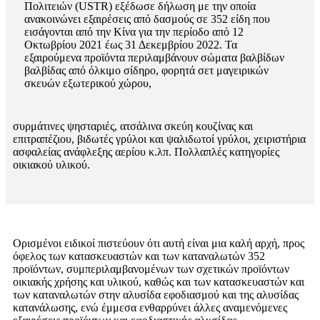
Πολιτειών (USTR) εξέδωσε δήλωση με την οποία
ανακοινώνει εξαιρέσεις από δασμούς σε 352 είδη που
εισάγονται από την Κίνα για την περίοδο από 12
Οκτωβρίου 2021 έως 31 Δεκεμβρίου 2022. Τα
εξαιρούμενα προϊόντα περιλαμβάνουν σώματα βαλβίδων
βαλβίδας από όλκιμο σίδηρο, φορητά σετ μαγειρικών
σκευών εξωτερικού χώρου,
συρμάτινες ψησταριές, ατσάλινα σκεύη κουζίνας και
επιτραπέζιου, βιδωτές γρύλοι και ψαλιδωτοί γρύλοι, χειριστήρια
ασφαλείας ανάφλεξης αερίου κ.λπ. Πολλαπλές κατηγορίες
οικιακού υλικού.
Ορισμένοι ειδικοί πιστεύουν ότι αυτή είναι μια καλή αρχή, προς
όφελος των κατασκευαστών και των καταναλωτών 352
προϊόντων, συμπεριλαμβανομένων των σχετικών προϊόντων
οικιακής χρήσης και υλικού, καθώς και των κατασκευαστών και
των καταναλωτών στην αλυσίδα εφοδιασμού και της αλυσίδας
κατανάλωσης, ενώ έμμεσα ενθαρρύνει άλλες αναμενόμενες