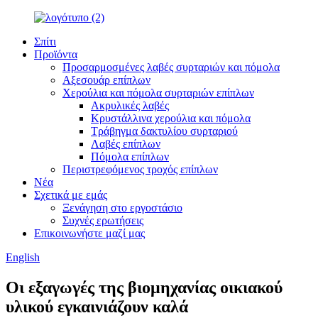
Σπίτι
Προϊόντα
Προσαρμοσμένες λαβές συρταριών και πόμολα
Αξεσουάρ επίπλων
Χερούλια και πόμολα συρταριών επίπλων
Ακρυλικές λαβές
Κρυστάλλινα χερούλια και πόμολα
Τράβηγμα δακτυλίου συρταριού
Λαβές επίπλων
Πόμολα επίπλων
Περιστρεφόμενος τροχός επίπλων
Νέα
Σχετικά με εμάς
Ξενάγηση στο εργοστάσιο
Συχνές ερωτήσεις
Επικοινωνήστε μαζί μας
English
Οι εξαγωγές της βιομηχανίας οικιακού
υλικού εγκαινιάζουν καλά