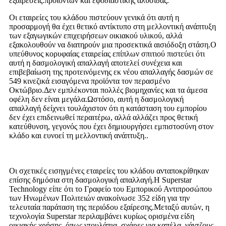
εξαιρέσεις.προϊόντων και εφοδιαστικής αλυσίδας.
Οι εταιρείες του κλάδου πιστεύουν γενικά ότι αυτή η
προσαρμογή θα έχει θετικό αντίκτυπο στη μελλοντική ανάπτυξη
των εξαγωγικών επιχειρήσεων οικιακού υλικού, αλλά
εξακολουθούν να διατηρούν μια προσεκτικά αισιόδοξη στάση.Ο
υπεύθυνος κορυφαίας εταιρείας επίπλων σπιτιού πιστεύει ότι
αυτή η δασμολογική απαλλαγή αποτελεί συνέχεια και
επιβεβαίωση της προτεινόμενης εκ νέου απαλλαγής δασμών σε
549 κινεζικά εισαγόμενα προϊόντα τον περασμένο
Οκτώβριο.Δεν εμπλέκονται πολλές βιομηχανίες και τα άμεσα
οφέλη δεν είναι μεγάλα.Ωστόσο, αυτή η δασμολογική
απαλλαγή δείχνει τουλάχιστον ότι η κατάσταση του εμπορίου
δεν έχει επιδεινωθεί περαιτέρω, αλλά αλλάζει προς θετική
κατεύθυνση, γεγονός που έχει δημιουργήσει εμπιστοσύνη στον
κλάδο και ευνοεί τη μελλοντική ανάπτυξη.
.
Οι σχετικές εισηγμένες εταιρείες του κλάδου ανταποκρίθηκαν
επίσης δημόσια στη δασμολογική απαλλαγή.Η Superstar
Technology είπε ότι το Γραφείο του Εμπορικού Αντιπροσώπου
των Ηνωμένων Πολιτειών ανακοίνωσε 352 είδη για την
τελευταία παράταση της περιόδου εξαίρεσης.Μεταξύ αυτών, η
τεχνολογία Superstar περιλαμβάνει κυρίως ορισμένα είδη
οικιακής χρήσης, όπως ντουλάπια, σχάρες για καπέλα, γάντζους