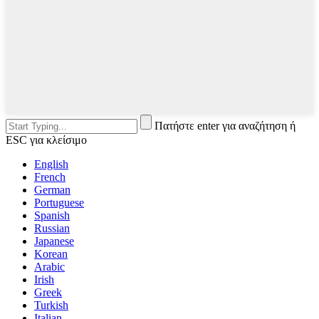
Πατήστε enter για αναζήτηση ή
ESC για κλείσιμο
English
French
German
Portuguese
Spanish
Russian
Japanese
Korean
Arabic
Irish
Greek
Turkish
Italian