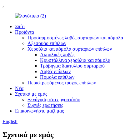
,
Σπίτι
Προϊόντα
Προσαρμοσμένες λαβές συρταριών και πόμολα
Αξεσουάρ επίπλων
Χερούλια και πόμολα συρταριών επίπλων
Ακρυλικές λαβές
Κρυστάλλινα χερούλια και πόμολα
Τράβηγμα δακτυλίου συρταριού
Λαβές επίπλων
Πόμολα επίπλων
Περιστρεφόμενος τροχός επίπλων
Νέα
Σχετικά με εμάς
Ξενάγηση στο εργοστάσιο
Συχνές ερωτήσεις
Επικοινωνήστε μαζί μας
English
Σχετικά με εμάς