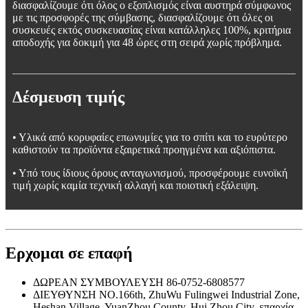
διασφαλίζουμε ότι όλος ο εξοπλισμός είναι αυστηρά σύμφωνος
με τις προσφορές της σύμβασης, διασφαλίζουμε ότι όλες οι
συσκευές εκτός συσκευασίας είναι κατάλληλες 100%, κριτήρια
αποδοχής για δοκιμή για 48 ώρες στη σειρά χωρίς πρόβλημα.
Δέσμευση τιμής
• Υλικά από κορυφαίες επωνυμίες για το σπίτι και το ευρύτερο
καθιστούν τα προϊόντα εξαιρετικά προηγμένα και αξιόπιστα.
• Υπό τους ίδιους όρους ανταγωνισμού, προσφέρουμε ευνοϊκή
τιμή χωρίς καμία τεχνική αλλαγή και ποιοτική εξάλειψη.
Ερχομαι σε επαφή
ΔΩΡΕΑΝ ΣΥΜΒΟΥΛΕΥΣΗ
86-0752-6808577
ΔΙΕΥΘΥΝΣΗ
NO.166th, ZhuWu Fulingwei Industrial Zone,
Heshan Village, YuanZhou County, Hui Zhou City, επαρχία