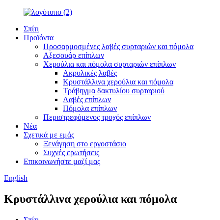
Σπίτι
Προϊόντα
Προσαρμοσμένες λαβές συρταριών και πόμολα
Αξεσουάρ επίπλων
Χερούλια και πόμολα συρταριών επίπλων
Ακρυλικές λαβές
Κρυστάλλινα χερούλια και πόμολα
Τράβηγμα δακτυλίου συρταριού
Λαβές επίπλων
Πόμολα επίπλων
Περιστρεφόμενος τροχός επίπλων
Νέα
Σχετικά με εμάς
Ξενάγηση στο εργοστάσιο
Συχνές ερωτήσεις
Επικοινωνήστε μαζί μας
English
Κρυστάλλινα χερούλια και πόμολα
Σπίτι