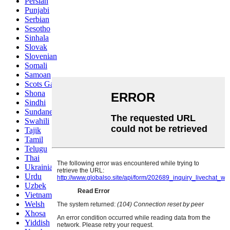
Persian
Punjabi
Serbian
Sesotho
Sinhala
Slovak
Slovenian
Somali
Samoan
Scots Gaelic
Shona
Sindhi
Sundanese
Swahili
Tajik
Tamil
Telugu
Thai
Ukrainian
Urdu
Uzbek
Vietnamese
Welsh
Xhosa
Yiddish