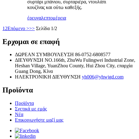
συρτάρι μπάνιου, συρταριέρα, ντουλάπι
κουζίνας και ούτω καθεξής.
έρευνα
λεπτομέρεια
1
2
Επόμενο >
>>
Σελίδα 1/2
Ερχομαι σε επαφή
ΔΩΡΕΑΝ ΣΥΜΒΟΥΛΕΥΣΗ
86-0752-6808577
ΔΙΕΥΘΥΝΣΗ
NO.166th, ZhuWu Fulingwei Industrial Zone,
Heshan Village, YuanZhou County, Hui Zhou City, επαρχία
Guang Dong, Κίνα
ΗΛΕΚΤΡΟΝΙΚΗ ΔΙΕΥΘΥΝΣΗ
yh006@yhwjgd.com
Προϊόντα
Προϊόντα
Σχετικά με εμάς
Νέα
Επικοινωνήστε μαζί μας