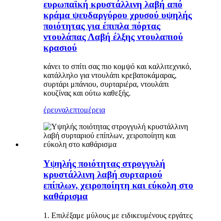
ευρωπαϊκή κρυστάλλινη λαβή από
κράμα ψευδαργύρου χρυσού υψηλής
ποιότητας για έπιπλα πόρτας
ντουλάπας Λαβή έλξης ντουλαπιού
κρασιού
κάνει το σπίτι σας πιο κομψό και καλλιτεχνικό,
κατάλληλο για ντουλάπι κρεβατοκάμαρας,
συρτάρι μπάνιου, συρταριέρα, ντουλάπι
κουζίνας και ούτω καθεξής.
έρευνα
λεπτομέρεια
Υψηλής ποιότητας στρογγυλή
κρυστάλλινη λαβή συρταριού
επίπλων, χειροποίητη και εύκολη στο
καθάρισμα
1. Επιλέξαμε μύλους με ειδικευμένους εργάτες